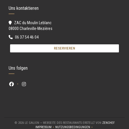
Uns kontaktieren
ZAC du Moulin Leblanc
((öffnet ein neues Fenster))
08000 Charleville-Mezières
06 37 54 46 04
RESERVIEREN
Uns folgen
Facebook ((öffnet ein neues Fenster))
Instagram ((öffnet ein neues Fenster))
((ÖFFNET 
© 2026 LE GALION — WEBSEITE DES RESTAURANTS ERSTELLT VON
ZENCHEF
IMPRESSUM
NUTZUNGSBEDINGUNGEN
((ÖFFNET EIN NEUES FENSTER))
((ÖFFNET EIN NEUES FENSTER))