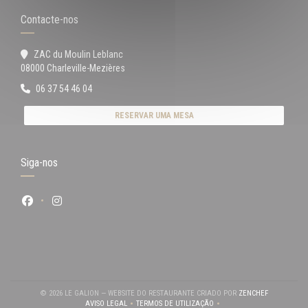
Contacte-nos
ZAC du Moulin Leblanc
((abre numa nova janela))
08000 Charleville-Mezières
06 37 54 46 04
RESERVAR UMA MESA
Siga-nos
Facebook ((abre numa nova janela))
Instagram ((abre numa nova janela))
((ABRE NUM
© 2026 LE GALION — WEBSITE DO RESTAURANTE CRIADO POR
ZENCHEF
AVISO LEGAL
TERMOS DE UTILIZAÇÃO
((ABRE NUMA NOVA JANELA))
((ABRE NUMA NOVA JANELA))