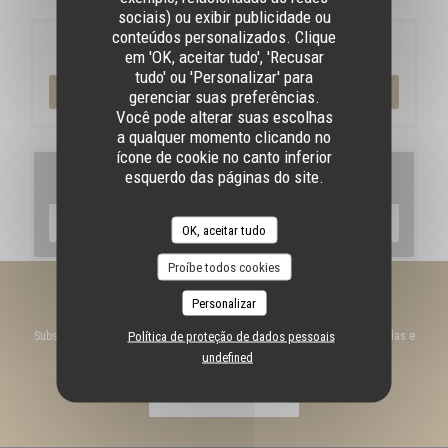
sociais) ou exibir publicidade ou
conteúdos personalizados. Clique
Reserva
em 'OK, aceitar tudo', 'Recusar
tudo' ou 'Personalizar' para
RESERVAR UMA MESA
gerenciar suas preferências.
Você pode alterar suas escolhas
a qualquer momento clicando no
ícone de cookie no canto inferior
esquerdo das páginas do site.
Menus
DESCUBRA O NOSSO MENU
OK, aceitar tudo
Proíbe todos cookies
Mantenha-se atualizado
*
Personalizar
Política de proteção de dados pessoais
Subscrever a nossa newsletter para receber comunicações personalizadas e
ofertas de marketing por correio eletrónico da nossa parte.
undefined
SUBSCREVER