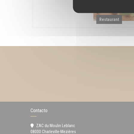
Restaurant
Contacto
ZAC du Moulin Leblanc
((abre en una nueva ventana))
08000 Charleville-Mezières