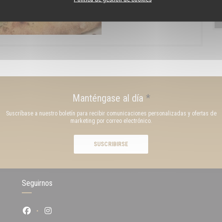
Manténgase al día
*
Suscríbase a nuestro boletín para recibir comunicaciones personalizadas y ofertas de
marketing por correo electrónico.
SUSCRIBIRSE
Seguirnos
Facebook ((abre en una nueva ventana))
Instagram ((abre en una nueva ventana))