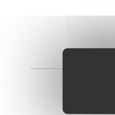
L'avis du Petit Futé
2018/10/02
Nous sommes heureux de pouvoir pa
pour les remarques positives faite
Nous tenions à remercier le Petit F