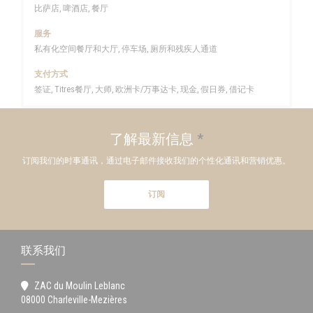
比萨店, 啤酒店, 餐厅
服务
私有化空间餐厅和大厅, 停车场, 厕所和残疾人通道
支付方式
签证, Titres餐厅, 大师, 欧洲卡/万事达卡, 现金, 假日券, 借记卡
了解最新信息
*
订阅我们的时事通讯，通过电子邮件接收我们的个性化通讯和营销优惠。
订阅
联系我们
ZAC du Moulin Leblanc
((在新窗口中打开))
08000 Charleville-Mezières