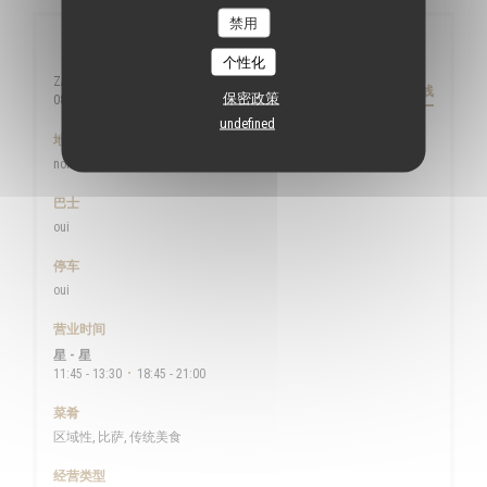
禁用
一般信息
个性化
ZAC du Moulin Leblanc
路线
保密政策
((在新窗口中打开))
08000 Charleville-Mezières
undefined
地铁
non
巴士
oui
停车
oui
营业时间
星
-
星
11:45 - 13:30
18:45 - 21:00
•
菜肴
区域性, 比萨, 传统美食
经营类型