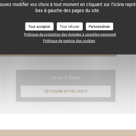
uvez modifier vos choix à tout moment en cliquant sur l'icône repr
bas à gauche des pages du site.
Tout accepter
Tout refuser
Personnaliser
Politique de protection des données à caractère personnel
nsommateur peut user de son droit à s'inscrire sur la liste d'opposition au démarchage
ement de vos données, consultez notre
politique de confidentialité
.
Politique de gestion des cookies
Cartes & Menus
DÉCOUVRIR NOTRE CARTE