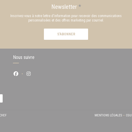
Newsletter
*
Inscrivez-vous à notre lettre d'information pour recevoir des communications
personnalisées et des offres marketing par courriel.
S'ABONNER
Nous suivre
Facebook ((ouvre une nouvelle fenêtre))
Instagram ((ouvre une nouvelle fenêtre))
((OUVRE UNE NOUVELLE FENÊTRE))
CHEF
MENTIONS LÉGALES
CGU
((OUVRE UNE N
(