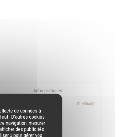
Infos pratiques
ZAC du Moulin Leblanc
ITINÉRAIRE
((ouvre une nouvelle fenêtre))
08000 Charleville-Mezières
collecte de données à
éfaut. D'autres cookies
Métro
tre navigation, mesurer
non
afficher des publicités
iser » pour gérer vos
Bus