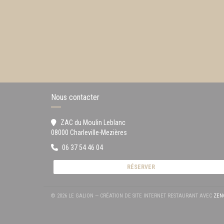
Nous contacter
ZAC du Moulin Leblanc
((ouvre une nouvelle fenêtre))
08000 Charleville-Mezières
06 37 54 46 04
RÉSERVER
© 2026 LE GALION — CRÉATION DE SITE INTERNET RESTAURANT AVEC
ZEN