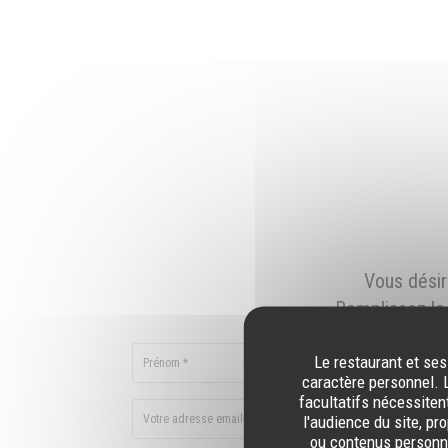
Vous désir
Remplissez le 
Le restaurant et ses
caractère personnel. L
facultatifs nécessiten
l'audience du site, pr
ou contenus personna