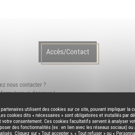
Accès/Contact
ez nous contacter ?
formulaire ci-dessous !
 partenaires utilisent des cookies sur ce site, pouvant impliquer la 
es cookies dits « nécessaires » sont obligatoires et installés par d
t votre consentement. Ces cookies facultatifs servent à analyser vo
oposer des fonctionnalités (ex : en lien avec les réseaux sociaux) ou 
lisés. Cliquez sur « Tout accepter », « Tout refuser » ou « Personnal