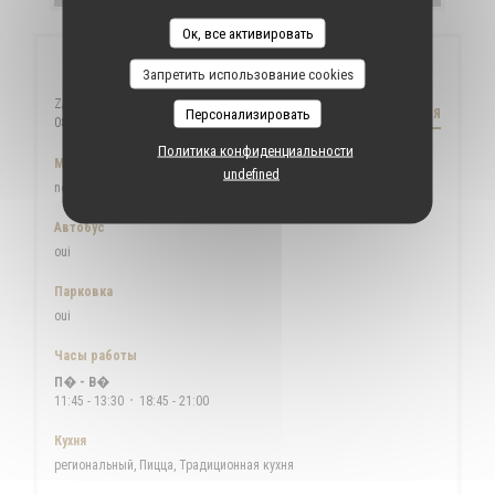
Ок, все активировать
Общая информация
Запретить использование cookies
ZAC du Moulin Leblanc
Персонализировать
КАК ДОБРАТЬСЯ
((открывается в новом окне))
08000 Charleville-Mezières
Политика конфиденциальности
Метро
undefined
non
Автобус
oui
Парковка
oui
Часы работы
П�
-
В�
11:45 - 13:30
18:45 - 21:00
•
Кухня
региональный, Пицца, Традиционная кухня