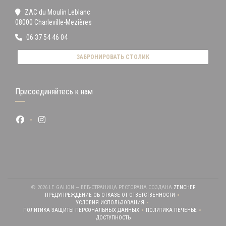
ZAC du Moulin Leblanc
((открывается в новом окне))
08000 Charleville-Mezières
06 37 54 46 04
ЗАБРОНИРОВАТЬ СТОЛИК
Присоединяйтесь к нам
Facebook ((открывается в новом окне))
Instagram ((открывается в новом окне))
((ОТКРЫВАЕ
© 2026 LE GALION — ВЕБ-СТРАНИЦА РЕСТОРАНА СОЗДАНА
ZENCHEF
ПРЕДУПРЕЖДЕНИЕ ОБ ОТКАЗЕ ОТ ОТВЕТСТВЕННОСТИ
((ОТКРЫВАЕТСЯ В НОВОМ ОКНЕ))
УСЛОВИЯ ИСПОЛЬЗОВАНИЯ
((ОТКРЫВАЕТСЯ В НОВОМ ОКНЕ))
ПОЛИТИКА ЗАЩИТЫ ПЕРСОНАЛЬНЫХ ДАННЫХ
ПОЛИТИКА ПЕЧЕНЬЕ
((ОТКРЫВАЕТСЯ В НОВОМ ОКНЕ))
((ОТКРЫВАЕТСЯ В Н
ДОСТУПНОСТЬ
((ОТКРЫВАЕТСЯ В НОВОМ ОКНЕ))